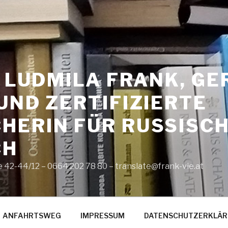
. LUDMILA FRANK, GE
UND ZERTIFIZIERTE
HERIN FÜR RUSSISCH
CH
42-44/12 – 0664 202 78 80 – translate@frank-vie.at
ANFAHRTSWEG
IMPRESSUM
DATENSCHUTZERKLÄ