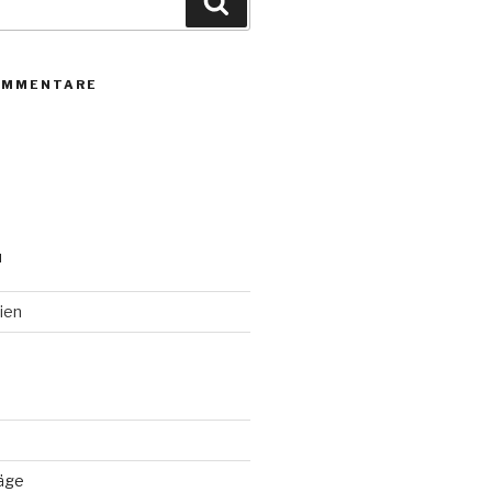
Suchen
OMMENTARE
N
ien
räge