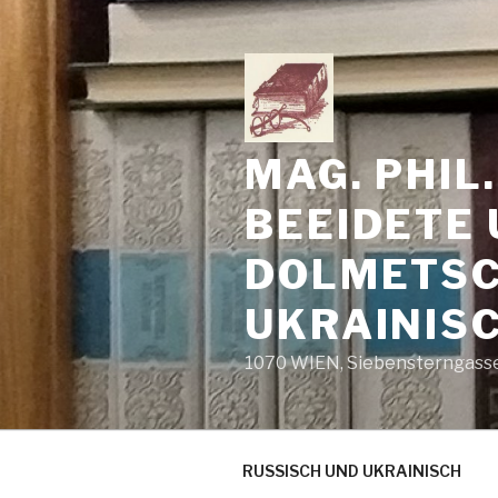
Zum
Inhalt
springen
MAG. PHIL
BEEIDETE 
DOLMETSC
UKRAINIS
1070 WIEN, Siebensterngasse 
RUSSISCH UND UKRAINISCH